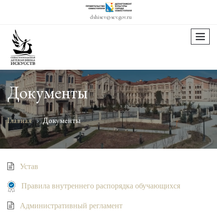
dshisev@sev.gov.ru
menu
Документы
Главная
Документы
Устав
Правила внутреннего распорядка обучающихся
Административный регламент