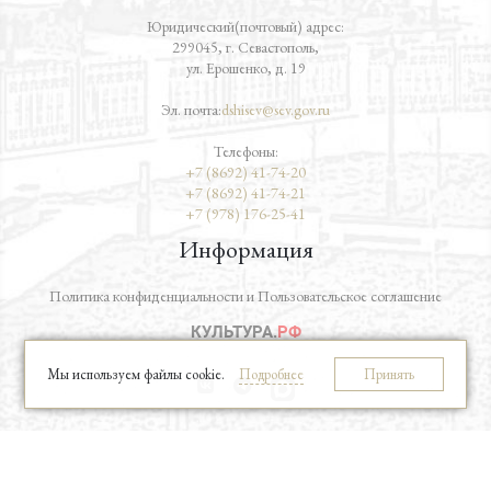
Юридический(почтовый) адрес:
299045, г. Севастополь,
ул. Ерошенко, д. 19
Эл. почта:
dshisev@sev.gov.ru
Телефоны:
+7 (8692) 41-74-20
+7 (8692) 41-74-21
+7 (978) 176-25-41
Информация
Политика конфиденциальности и Пользовательское соглашение
Мы используем файлы cookie.
Подробнее
Принять
vk
telegram
Школа искусств © 2023
Создание и обслуживание сайтов в веб-студии
ELiFan