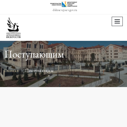
dshisev@sev.gov.ru
menu
Поступающим
Главная
Поступающим