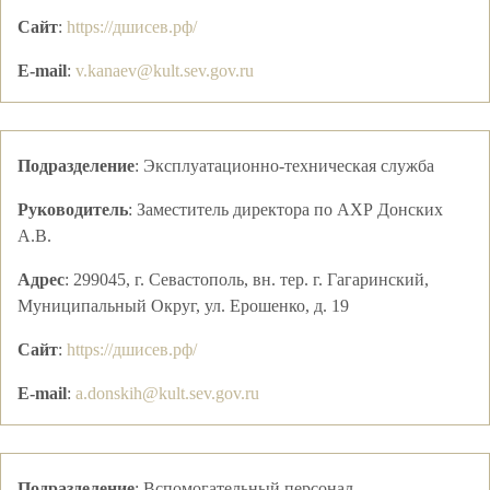
Сайт
:
https://дшисев.рф/
E-mail
:
v.kanaev@kult.sev.gov.ru
Подразделение
:
Эксплуатационно-техническая служба
Руководитель
:
Заместитель директора по АХР
Донских
А.В.
Адрес
:
299045, г. Севастополь, вн. тер. г. Гагаринский,
Муниципальный Округ, ул. Ерошенко, д. 19
Сайт
:
https://дшисев.рф/
E-mail
:
a.donskih@kult.sev.gov.ru
Подразделение
:
Вспомогательный персонал