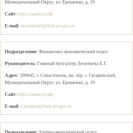
Муниципальный Округ, ул. Ерошенко, д. 19
Сайт
:
https://дшисев.рф/
E-mail
:
m.kostevich@kult.sev.gov.ru
Подразделение
:
Финансово-экономический отдел
Руководитель
:
Главный бухгалтер
Леонтьева Е.Г.
Адрес
:
299045, г. Севастополь, вн. тер. г. Гагаринский,
Муниципальный Округ, ул. Ерошенко, д. 19
Сайт
:
https://дшисев.рф/
E-mail
:
e.leonteva@kult.sev.gov.ru
Подразделение
:
Учебно-методический отдел