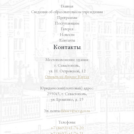
Главная
Сведения об образовательном учреждении
Программы
Поступающим
Галерея
Новости
Контакты
Контакты
Местоположение здания:
г. Севастополь,
ул. Н. Островской, 12
Открыть на Яндекс.Картах
Юридический(почтовый) адрес:
299045, г. Севастополь,
ул. Ерошенко, д. 19
Эл. почта:
dshisev@sev.gov.ru
Телефоны:
+7 (8692) 41-74-20
+7 (8692) 41-74-21