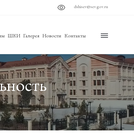
dshisev@sev.gov.ru
им
ШКИ
Галерея
Новости
Контакты
menu
ьность