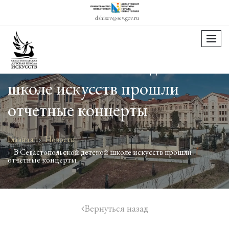
dshisev@sev.gov.ru
menu
В Севастопольской детской
школе искусств прошли
отчетные концерты
Главная
Новости
В Севастопольской детской школе искусств прошли
отчетные концерты
Вернуться назад
icon