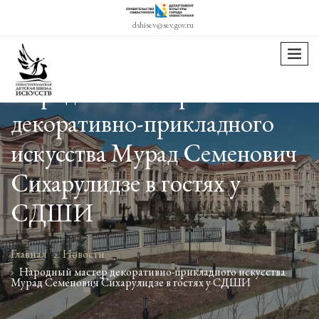
dshisev@sev.gov.ru
menu
Народный мастер
декоративно-прикладного
искусства Мурад Семенович
Сихарулидзе в гостях у
СДШИ
Главная
Новости
Народный мастер декоративно-прикладного искусства
Мурад Семенович Сихарулидзе в гостях у СДШИ