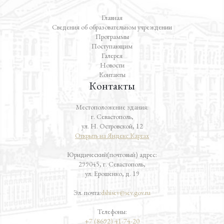
Главная
Сведения об образовательном учреждении
Программы
Поступающим
Галерея
Новости
Контакты
Контакты
Местоположение здания:
г. Севастополь,
ул. Н. Островской, 12
Открыть на Яндекс.Картах
Юридический(почтовый) адрес:
299045, г. Севастополь,
ул. Ерошенко, д. 19
Эл. почта:
dshisev@sev.gov.ru
Телефоны:
+7 (8692) 41-74-20