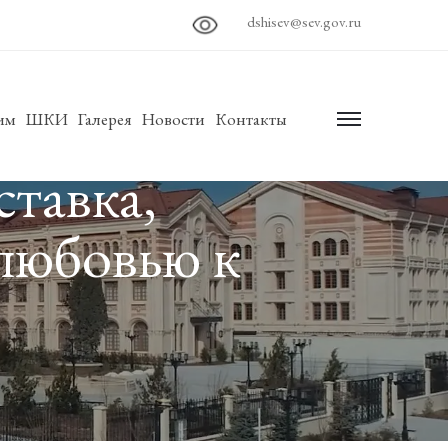
dshisev@sev.gov.ru
им
ШКИ
Галерея
Новости
Контакты
menu
тавка,
любовью к