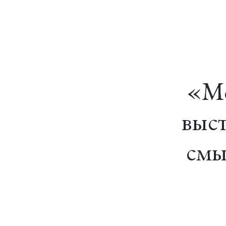
«Мо
выст
смы