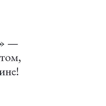
я» —
етом,
ине!