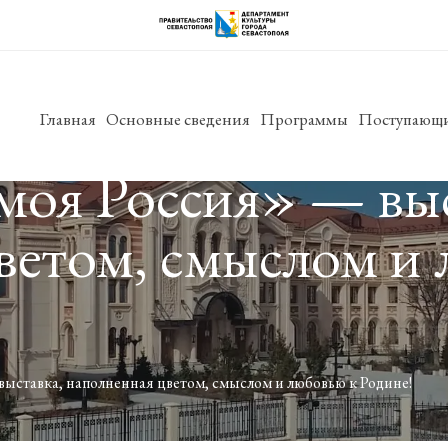
Главная
Основные сведения
Программы
Поступающ
моя Россия» — выс
ветом, смыслом и 
ыставка, наполненная цветом, смыслом и любовью к Родине!