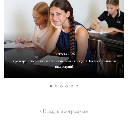
7 августа 2026
В разгаре приёмная кампания первой в городе Школы креативных
индустрий!
Назад к программам
icon